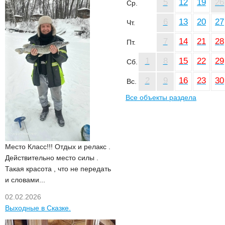
5
12
19
26
Ср.
6
13
20
27
Чт.
7
14
21
28
Пт.
1
8
15
22
29
Сб.
2
9
16
23
30
Вс.
Все объекты раздела
Место Класс!!! Отдых и релакс .
Действительно место силы .
Такая красота , что не передать
и словами...
02.02.2026
Выходные в Сказке.