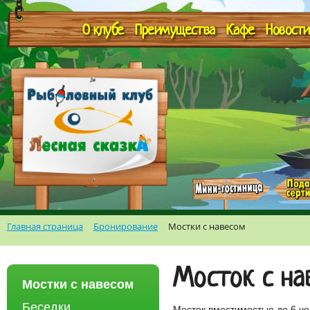
О клубе
Преимущества
Кафе
Новости
Главная страница
Бронирование
Мостки с навесом
Мосток с н
Мостки с навесом
Беседки
Мосток вместимостью до 6 че