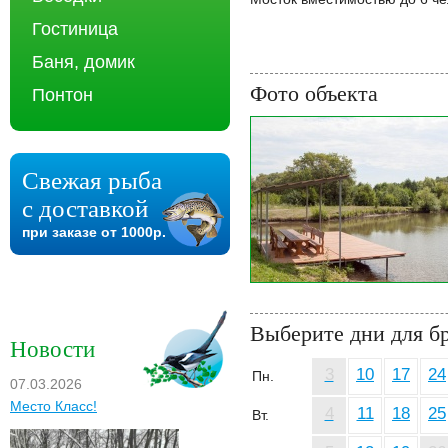
Гостиница
Баня, домик
Фото объекта
Понтон
Свежая рыба
с доставкой
при заказе от 1000р.
Выберите дни для б
Новости
3
10
17
24
Пн.
07.03.2026
Место Класс!
4
11
18
25
Вт.