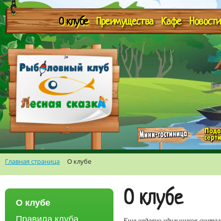
О клубе
Преимущества
Кафе
Новости
Главная страница
О клубе
О клубе
О клубе
Правила клуба
Еще недавно удильщиков считали