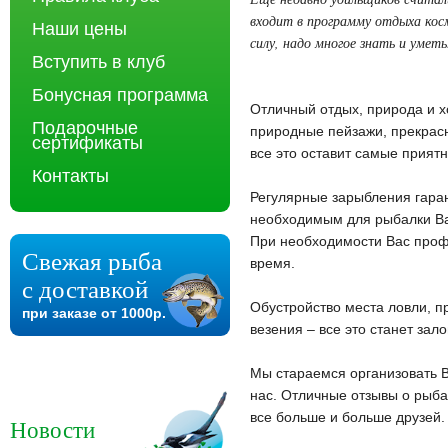
входит в программу отдыха кос
Наши цены
силу, надо многое знать и уметь
Вступить в клуб
Бонусная программа
Отличный отдых, природа и х
Подарочные
природные пейзажи, прекрас
сертификаты
все это оставит самые прият
Контакты
Регулярные зарыбления гар
необходимым для рыбалки Ва
При необходимости Вас проф
Свежая рыба
время.
с доставкой
Обустройство места ловли, п
при заказе от 1000р.
везения – все это станет за
Мы стараемся организовать В
нас. Отличные отзывы о рыба
все больше и больше друзей.
Новости