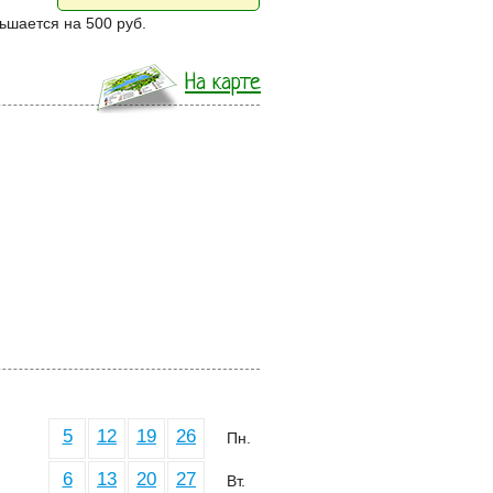
ньшается на 500 руб.
На карте
5
12
19
26
Пн.
6
13
20
27
Вт.