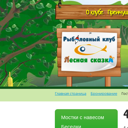
О клубе
Преимущ
Главная страница
Бронирование
Гос
Мостки с навесом
Беседки
4 