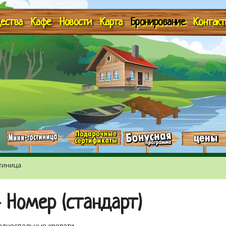
ества
Кафе
Новости
Карта
Бронирование
Контакт
тиница
4 Номер (стандарт)
односпальные кровати