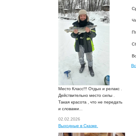
С
Чт
Пт
С
Вс
Вс
Место Класс!!! Отдых и релакс .
Действительно место силы .
Такая красота , что не передать
и словами...
02.02.2026
Выходные в Сказке.