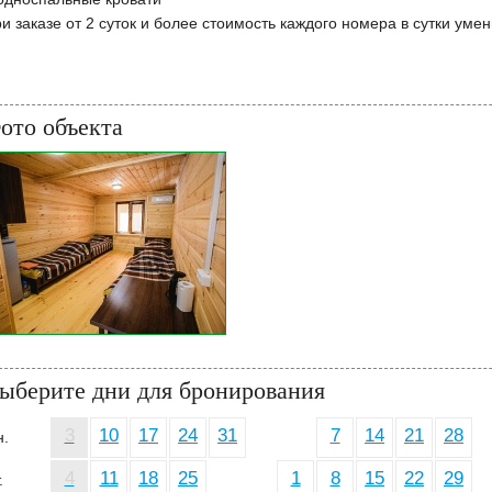
и заказе от 2 суток и более стоимость каждого номера в сутки уме
ото объекта
ыберите дни для бронирования
3
10
17
24
31
7
14
21
28
н.
4
11
18
25
1
8
15
22
29
.