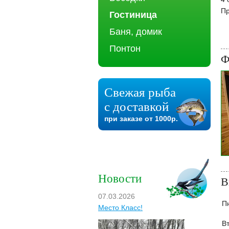
Пр
Гостиница
Баня, домик
Понтон
Ф
Свежая рыба
с доставкой
при заказе от 1000р.
Новости
В
07.03.2026
П
Место Класс!
Вт