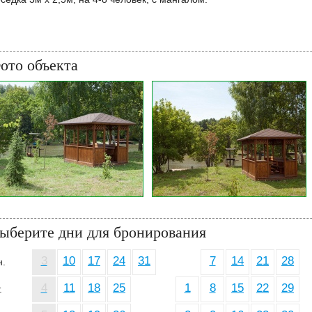
ото объекта
ыберите дни для бронирования
3
10
17
24
31
7
14
21
28
н.
4
11
18
25
1
8
15
22
29
.