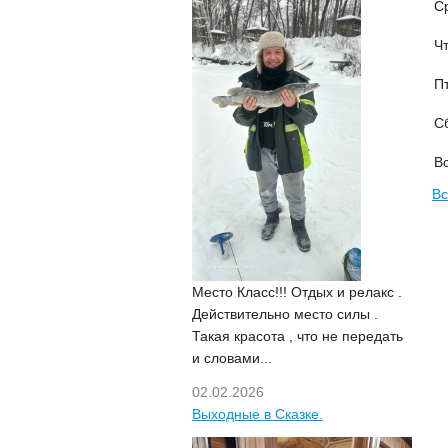
С
Чт
Пт
С
Вс
Вс
Место Класс!!! Отдых и релакс .
Действительно место силы .
Такая красота , что не передать
и словами...
02.02.2026
Выходные в Сказке.