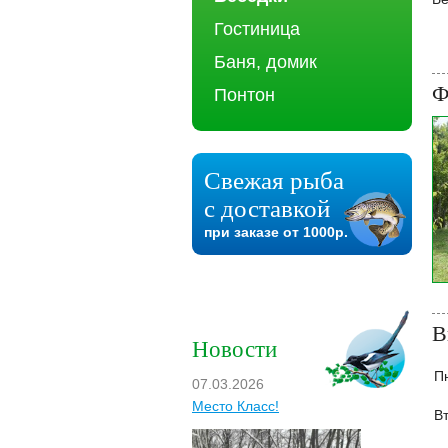
Гостиница
Баня, домик
Ф
Понтон
Свежая рыба
с доставкой
при заказе от 1000р.
В
Новости
П
07.03.2026
Место Класс!
Вт