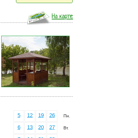
На карте
5
12
19
26
Пн.
6
13
20
27
Вт.