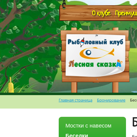
О клубе
Преимущ
Главная страница
Бронирование
Бес
Мостки с навесом
Беседки
Бе