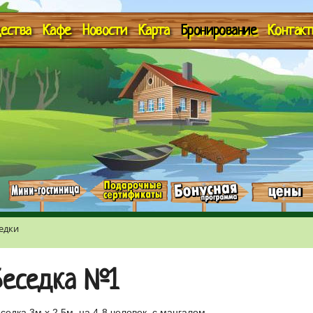
ества
Кафе
Новости
Карта
Бронирование
Контакт
едки
Беседка №1
седка 3м х 2,5м, на 4-8 человек, с мангалом.